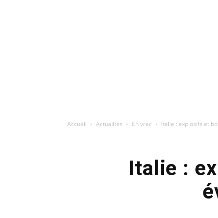
Accueil
Actualités
En vrac
Italie : explosifs et
Italie : 
é