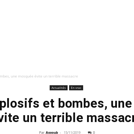
 bombes, une mosquée évite un terrible massacre
Actualités
En vrac
explosifs et bombes, u
vite un terrible massac
Par
Ayyoub
-
15/11/2019
0