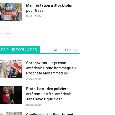
Manifestation à Stockholm
pour Gaza
03/08/2026
LES PLUS POPULAIRES
All
Plus
Coronavirus : La presse
américaine rend hommage au
Prophète Mohammed ﷺ
24/03/2020
Etats-Unis : des policiers
arrêtent un afro-américain
sans savoir que c’est...
01/06/2020
Confinement : « Ecoute-moi