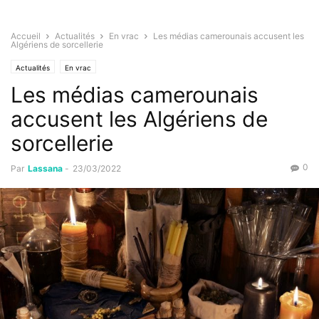
Accueil
Actualités
En vrac
Les médias camerounais accusent les
Algériens de sorcellerie
Actualités
En vrac
Les médias camerounais
accusent les Algériens de
sorcellerie
0
Par
Lassana
-
23/03/2022