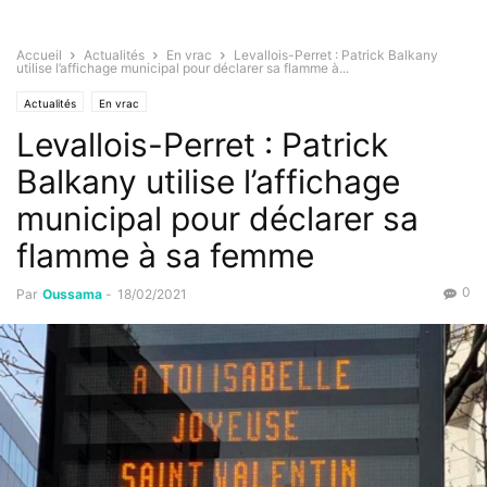
Accueil
Actualités
En vrac
Levallois-Perret : Patrick Balkany
utilise l’affichage municipal pour déclarer sa flamme à...
Actualités
En vrac
Levallois-Perret : Patrick
Balkany utilise l’affichage
municipal pour déclarer sa
flamme à sa femme
0
Par
Oussama
-
18/02/2021