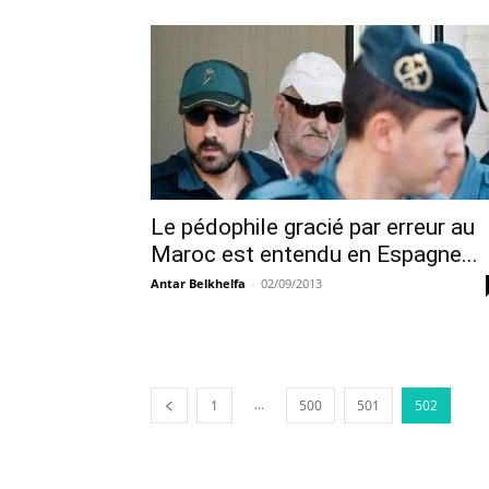
Le pédophile gracié par erreur au
Maroc est entendu en Espagne...
Antar Belkhelfa
-
02/09/2013
...
1
500
501
502