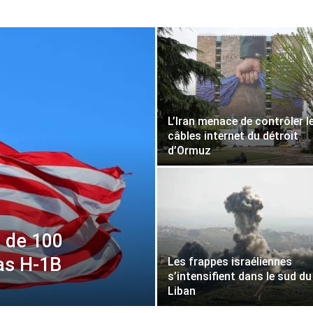
L’Iran menace de contrôler l
câbles internet du détroit
d’Ormuz
s de 100
sas H-1B
Les frappes israéliennes
s’intensifient dans le sud du
Liban