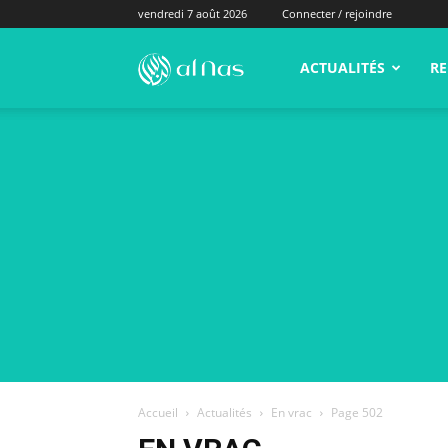
vendredi 7 août 2026
Connecter / rejoindre
alNas.fr
ACTUALITÉS
RE
Accueil
Actualités
En vrac
Page 502