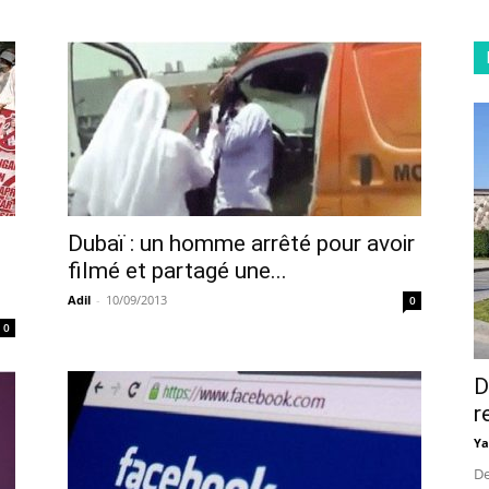
Dubaï : un homme arrêté pour avoir
filmé et partagé une...
Adil
-
10/09/2013
0
0
D
r
Ya
De