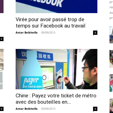
pr
re
au
pr
Virée pour avoir passé trop de
temps sur Facebook au travail
Antar Belkhelfa
-
09/09/2013
0
0
Chine : Payez votre ticket de métro
avec des bouteilles en...
Antar Belkhelfa
-
03/09/2013
0
0