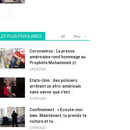
LES PLUS POPULAIRES
All
Plus
Coronavirus : La presse
américaine rend hommage au
Prophète Mohammed ﷺ
24/03/2020
Etats-Unis : des policiers
arrêtent un afro-américain
sans savoir que c’est...
01/06/2020
Confinement : « Ecoute-moi
bien. Maintenant, tu prends ta
voiture et tu...
07/04/2020