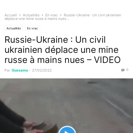
Accueil
Actualités
En vrac
Russie-Ukraine : Un civil ukrainien
déplace une mine russe à mains nues...
Actualités
En vrac
Russie-Ukraine : Un civil
ukrainien déplace une mine
russe à mains nues – VIDEO
0
Par
Oussama
-
27/02/2022