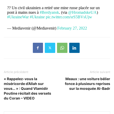
?? Un civil ukrainien a retiré une mine russe placée sur un
pont à mains nues à
#Berdyansk
. (via
@HromadskeUA
)
#UkraineWar
#Ukraine
pic.twitter.com/srS5BVsUjw
— Mediavenir (@Mediavenir)
February 27, 2022
Article précédent
Article suivant
« Rappelez-vous la
Meaux : une voiture bélier
miséricorde d’Allah sur
fonce à plusieurs reprises
vous… » : Quand Vlamidir
sur la mosquée Al-Badr
Poutine récitait des versets
du Coran – VIDEO