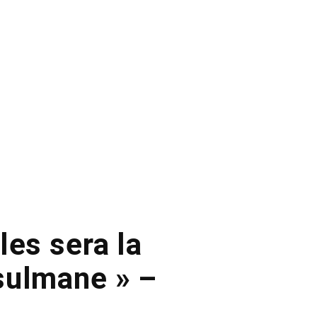
les sera la
sulmane » –