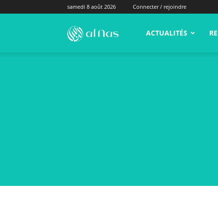
samedi 8 août 2026
Connecter / rejoindre
alNas.fr
ACTUALITÉS
RE