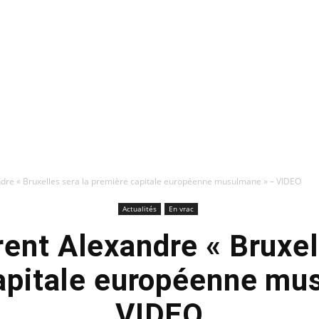
ndre « Bruxelles sera la première capitale européenne musulmane » – VIDEO
Actualités
En vrac
ent Alexandre « Bruxel
apitale européenne mu
VIDEO