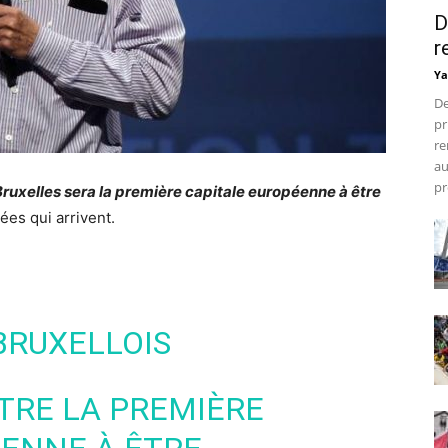
D
r
Ya
De
pr
re
au
pr
ruxelles sera la première capitale européenne à être
ées qui arrivent.
BRUXELLOIS
ÊTRE LA PREMIÈRE