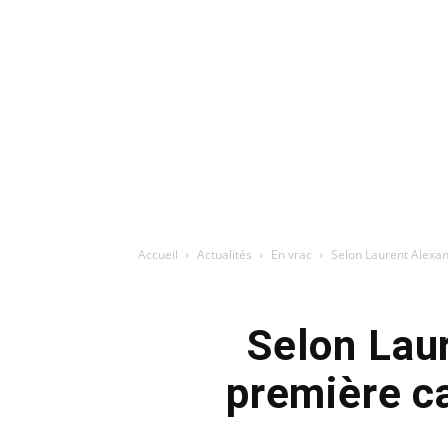
Accueil
Actualités
En vrac
Selon Laurent Alexa
Selon Laur
première c