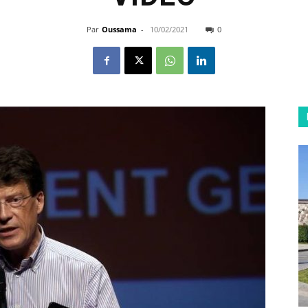
Par
Oussama
-
10/02/2021
0