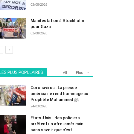
03/08/2026
Manifestation à Stockholm
pour Gaza
03/08/2026
LES PLUS POPULAIRES
All
Plus
Coronavirus : La presse
américaine rend hommage au
Prophète Mohammed ﷺ
24/03/2020
Etats-Unis : des policiers
arrêtent un afro-américain
sans savoir que c’est...