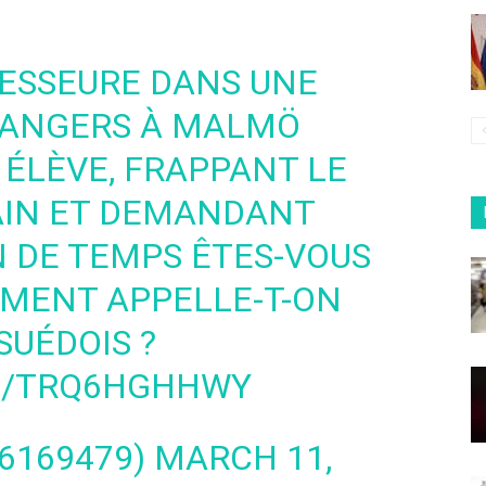
FESSEURE DANS UNE
RANGERS À MALMÖ
 ÉLÈVE, FRAPPANT LE
AIN ET DEMANDANT
N DE TEMPS ÊTES-VOUS
MMENT APPELLE-T-ON
SUÉDOIS ?
M/TRQ6HGHHWY
6169479)
MARCH 11,