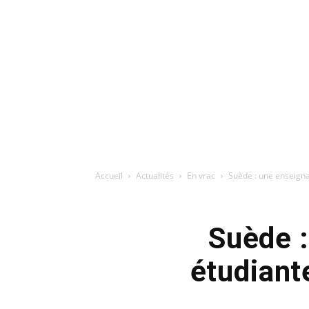
Accueil
Actualités
En vrac
Suède : une enseigna
Suède :
étudiant