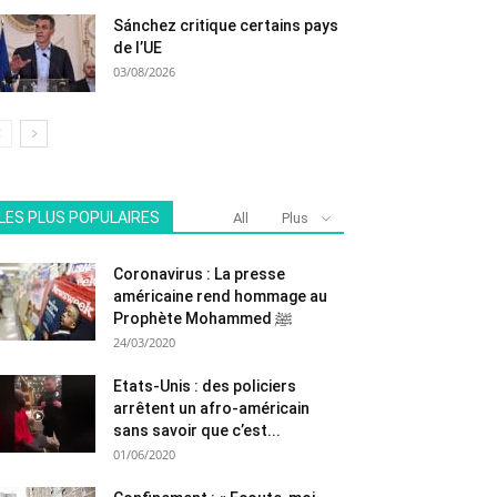
Sánchez critique certains pays
de l’UE
03/08/2026
LES PLUS POPULAIRES
All
Plus
Coronavirus : La presse
américaine rend hommage au
Prophète Mohammed ﷺ
24/03/2020
Etats-Unis : des policiers
arrêtent un afro-américain
sans savoir que c’est...
01/06/2020