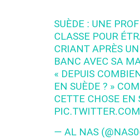
SUÈDE : UNE PRO
CLASSE POUR ÉT
CRIANT APRÈS UN
BANC AVEC SA M
« DEPUIS COMBIE
EN SUÈDE ? » CO
CETTE CHOSE EN 
PIC.TWITTER.CO
— AL NAS (@NAS0