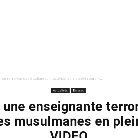
nte terrorise des étudiantes musulmanes en plein cours –...
Actualités
En vrac
 une enseignante terro
es musulmanes en plei
VIDEO