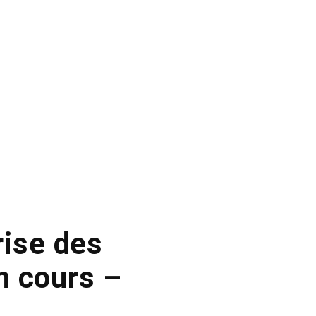
rise des
n cours –