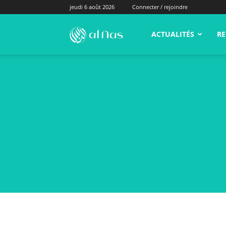
jeudi 6 août 2026
Connecter / rejoindre
alNas.fr
ACTUALITÉS
RE