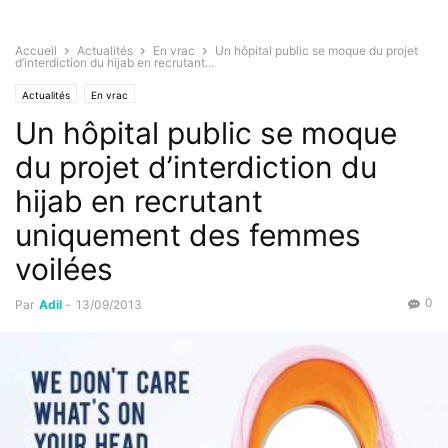
Accueil
Actualités
En vrac
Un hôpital public se moque du projet
d’interdiction du hijab en recrutant...
Actualités
En vrac
Un hôpital public se moque
du projet d’interdiction du
hijab en recrutant
uniquement des femmes
voilées
0
Par
Adil
-
13/09/2013