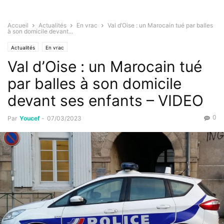
Accueil
Actualités
En vrac
Val d’Oise : un Marocain tué par balles
à son domicile devant...
Actualités
En vrac
Val d’Oise : un Marocain tué
par balles à son domicile
devant ses enfants – VIDEO
0
Par
Youcef
-
07/03/2023