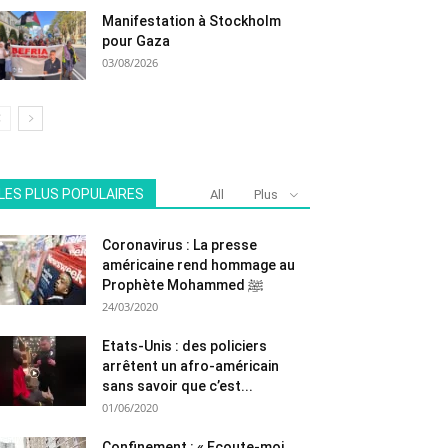
Manifestation à Stockholm
pour Gaza
03/08/2026
LES PLUS POPULAIRES
All
Plus
Coronavirus : La presse
américaine rend hommage au
Prophète Mohammed ﷺ
24/03/2020
Etats-Unis : des policiers
arrêtent un afro-américain
sans savoir que c’est...
01/06/2020
Confinement : « Ecoute-moi