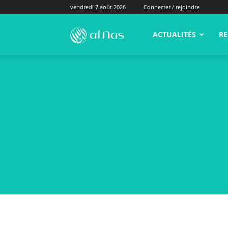
vendredi 7 août 2026
Connecter / rejoindre
alNas.fr
ACTUALITÉS
RE