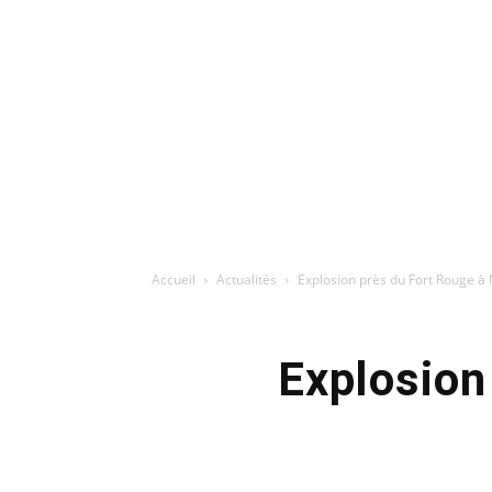
Accueil
Actualités
Explosion près du Fort Rouge à N
Explosion