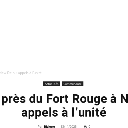
ew Delhi : appels à l’unité
Actualités
Communauté
 près du Fort Rouge à N
appels à l’unité
Par
Rizlene
-
13/11/2025
0