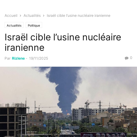
Accueil
Actualités
Israël cible l’usine nucléaire iranienne
Actualités
Politique
Israël cible l’usine nucléaire
iranienne
0
Par
Rizlene
-
19/11/2025