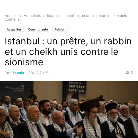
Accueil
Actualités
Istanbul : un prêtre, un rabbin et un cheikh unis
contre le...
Actualités
Communauté
Religion
Istanbul : un prêtre, un rabbin
et un cheikh unis contre le
sionisme
0
Par
Yannis
-
09/12/2025