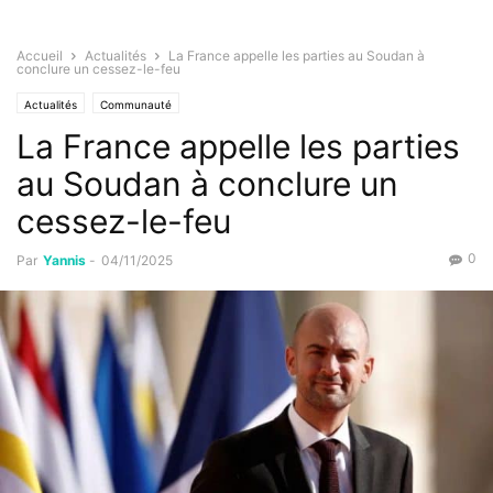
Accueil
Actualités
La France appelle les parties au Soudan à
conclure un cessez-le-feu
Actualités
Communauté
La France appelle les parties
au Soudan à conclure un
cessez-le-feu
0
Par
Yannis
-
04/11/2025