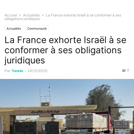
Accueil
Actualités
La France exhorte Israël à se conformer à ses
obligations juridiques
Actualités
Communauté
La France exhorte Israël à se
conformer à ses obligations
juridiques
0
Par
Yannis
-
24/10/2025