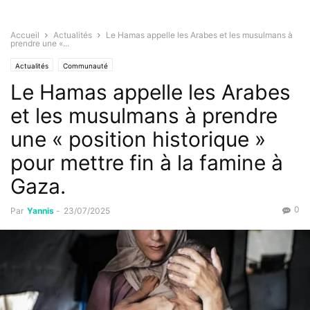
Accueil
Actualités
Le Hamas appelle les Arabes et les musulmans à
prendre une «...
Actualités
Communauté
Le Hamas appelle les Arabes
et les musulmans à prendre
une « position historique »
pour mettre fin à la famine à
Gaza.
0
Par
Yannis
-
23/07/2025