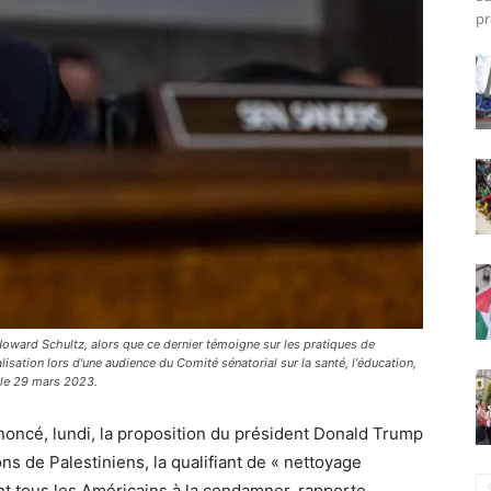
pr
Howard Schultz, alors que ce dernier témoigne sur les pratiques de
calisation lors d'une audience du Comité sénatorial sur la santé, l'éducation,
, le 29 mars 2023.
oncé, lundi, la proposition du président Donald Trump
ns de Palestiniens, la qualifiant de « nettoyage
nt tous les Américains à la condamner, rapporte