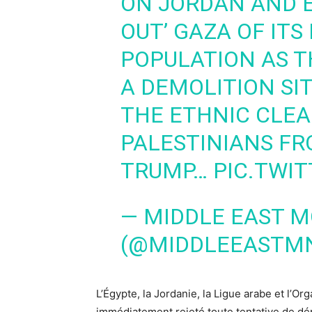
ON JORDAN AND E
OUT’ GAZA OF ITS
POPULATION AS T
A DEMOLITION SI
THE ETHNIC CLEA
PALESTINIANS FR
TRUMP…
PIC.TWI
— MIDDLE EAST 
(@MIDDLEEASTM
L’Égypte, la Jordanie, la Ligue arabe et l’Or
immédiatement rejeté toute tentative de dé