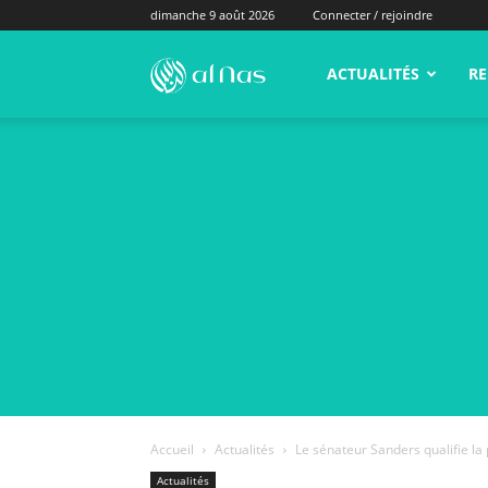
dimanche 9 août 2026
Connecter / rejoindre
alNas.fr
ACTUALITÉS
RE
Accueil
Actualités
Le sénateur Sanders qualifie la
Actualités