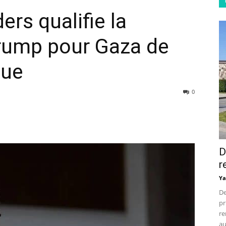
rs qualifie la
Trump pour Gaza de
que
0
D
r
Ya
De
pr
re
au