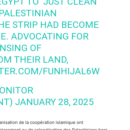
GYPT TO ‘JUST CLEAN
 PALESTINIAN
HE STRIP HAD BECOME
TE. ADVOCATING FOR
NSING OF
OM THEIR LAND,
TTER.COM/FUNHIJAL6W
MONITOR
NT)
JANUARY 28, 2025
ganisation de la coopération islamique ont
placement ou de relocalisation des Palestiniens hors