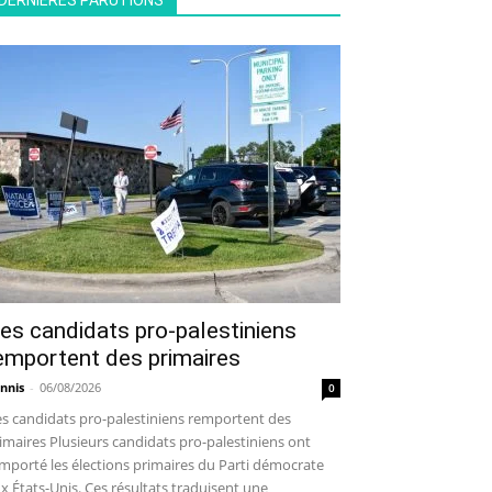
DERNIÈRES PARUTIONS
es candidats pro-palestiniens
emportent des primaires
nnis
-
06/08/2026
0
s candidats pro-palestiniens remportent des
imaires Plusieurs candidats pro-palestiniens ont
mporté les élections primaires du Parti démocrate
x États-Unis. Ces résultats traduisent une