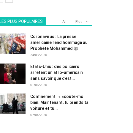
LES PLUS POPULAIRES
All
Plus
Coronavirus : La presse
américaine rend hommage au
Prophète Mohammed ﷺ
24/03/2020
Etats-Unis : des policiers
arrêtent un afro-américain
sans savoir que c’est...
01/06/2020
Confinement : « Ecoute-moi
bien. Maintenant, tu prends ta
voiture et tu...
07/04/2020