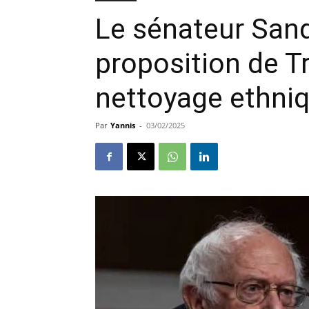
Le sénateur Sande
proposition de 
nettoyage ethni
Par
Yannis
-
03/02/2025