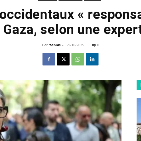
occidentaux « respons
 Gaza, selon une exper
Par
Yannis
-
29/10/2025
0