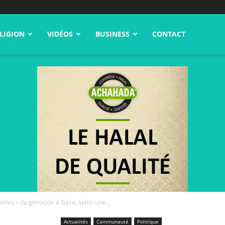
LIGION
VIDÉOS
BUSINESS
CONTACT
bles » du génocide à Gaza, selon une...
Actualités
Communauté
Politique