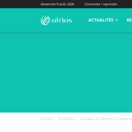
dimanche 9 août 2026
Connecter / rejoindre
alNas.fr
ACTUALITÉS
RE
Accueil
Actualités
Les pays occidentaux « responsa