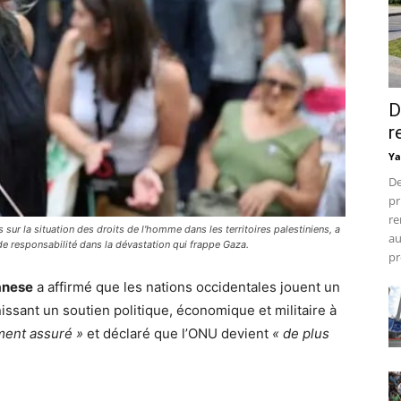
D
r
Ya
De
pr
re
ur la situation des droits de l'homme dans les territoires palestiniens, a
au
e responsabilité dans la dévastation qui frappe Gaza.
pr
anese
a affirmé que les nations occidentales jouent un
nissant un soutien politique, économique et militaire à
ment assuré »
et déclaré que l’ONU devient
« de plus