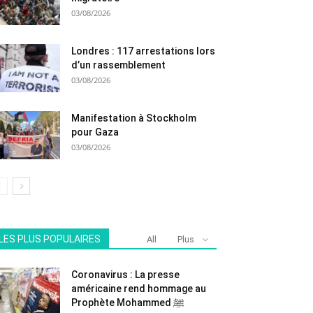
03/08/2026
Londres : 117 arrestations lors
d’un rassemblement
03/08/2026
Manifestation à Stockholm
pour Gaza
03/08/2026
LES PLUS POPULAIRES
All
Plus
Coronavirus : La presse
américaine rend hommage au
Prophète Mohammed ﷺ