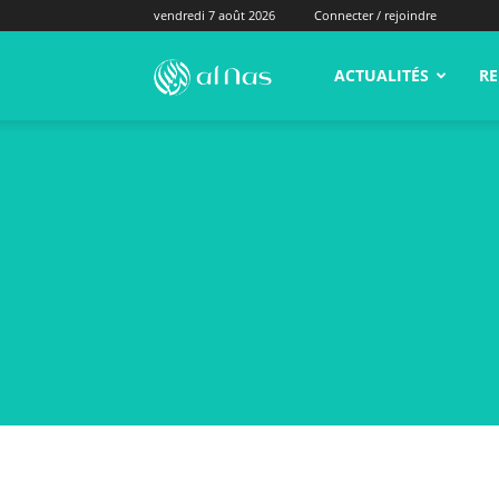
vendredi 7 août 2026
Connecter / rejoindre
alNas.fr
ACTUALITÉS
RE