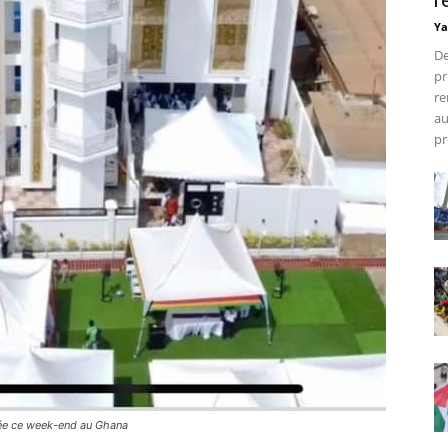
r
Ya
De
pr
re
au
pr
ée ce week-end au Ghana