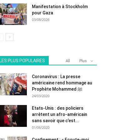
Manifestation à Stockholm
pour Gaza
03/08/2026
LES PLUS POPULAIRES
All
Plus
Coronavirus : La presse
américaine rend hommage au
Prophète Mohammed ﷺ
24/03/2020
Etats-Unis : des policiers
arrêtent un afro-américain
sans savoir que c’est...
01/06/2020
Confinement : « Ecoute-moi