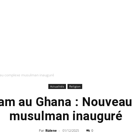
eau complexe musulman inauguré
Actualités
Religion
am au Ghana : Nouvea
musulman inauguré
Par
Rizlene
-
01/12/2025
0