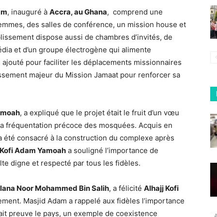
am
, inauguré à
Accra, au Ghana
, comprend une
mmes, des salles de conférence, un mission house et
blissement dispose aussi de chambres d’invités, de
média et d’un groupe électrogène qui alimente
 ajouté pour faciliter les déplacements missionnaires
issement majeur du Mission Jamaat pour renforcer sa
Yamoah
, a expliqué que le projet était le fruit d’un vœu
ar sa fréquentation précoce des mosquées. Acquis en
n a été consacré à la construction du complexe après
j Kofi Adam Yamoah
a souligné l’importance de
ulte digne et respecté par tous les fidèles.
ulana Noor Mohammed Bin Salih
, a félicité
Alhajj Kofi
ement. Masjid Adam a rappelé aux fidèles l’importance
 fait preuve le pays, un exemple de coexistence