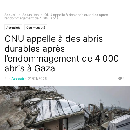
Accueil
Actualités
ONU appelle à des abris durables après
l’endommagement de 4 000 abris...
Actualités
Communauté
ONU appelle à des abris
durables après
l’endommagement de 4 000
abris à Gaza
0
Par
Ayyoub
-
21/01/2026