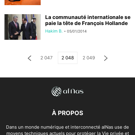
La communauté internationale se
paie la tête de François Hollande
Hakim B.
-
05/01/2014
2 047
2 048
2 049
À PROPOS
Dans un monde numérique et interconnecté alNas use de
moyens techniques actuels pour protéger la Vie privée et