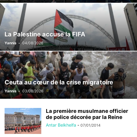
La Palestine accuse la FIFA
Yannis
-
04/08/2026
Ceuta au cœur de la crise migratoire
Yannis
-
03/08/2026
La première musulmane officier
de police décorée par la Reine
Antar Belkhelfa
-
07/01/2014