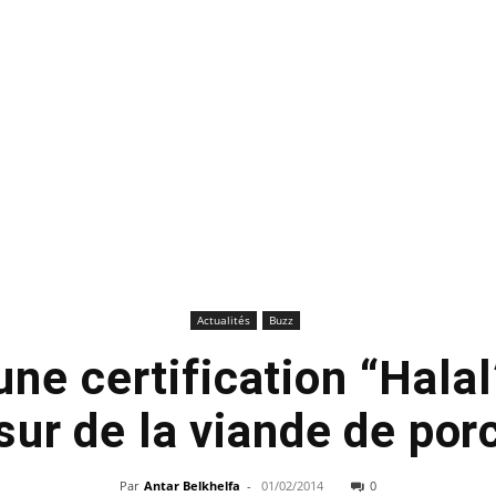
Actualités
Buzz
une certification “Halal
sur de la viande de por
Par
Antar Belkhelfa
-
01/02/2014
0