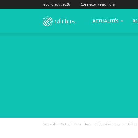
jeudi 6 août 2026
Connecter / rejoindre
alNas.fr
ACTUALITÉS
RE
Accueil
Actualités
Buzz
Scandale: une certificat