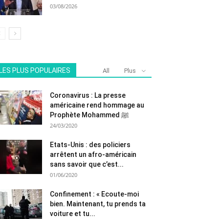
03/08/2026
LES PLUS POPULAIRES
All
Plus
Coronavirus : La presse
américaine rend hommage au
Prophète Mohammed ﷺ
24/03/2020
Etats-Unis : des policiers
arrêtent un afro-américain
sans savoir que c’est...
01/06/2020
Confinement : « Ecoute-moi
bien. Maintenant, tu prends ta
voiture et tu...