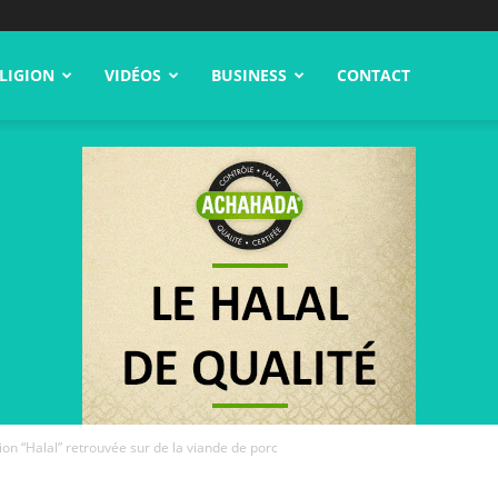
LIGION
VIDÉOS
BUSINESS
CONTACT
ion “Halal” retrouvée sur de la viande de porc