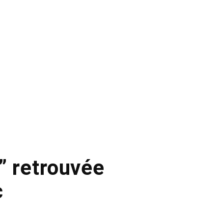
” retrouvée
c