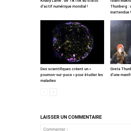
Khaby Lame : de TikTok au statut
Islam Makha
d’actif numérique mondial !
Thunberg : 
inattendue 
Des scientifiques créent un «
Greta Thunb
poumon-sur-puce » pour étudier les
d’une manif
maladies
LAISSER UN COMMENTAIRE