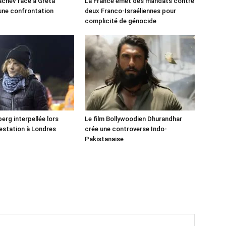
chev face à Greta
La France émet des mandats contre
une confrontation
deux Franco-Israéliennes pour
!
complicité de génocide
erg interpellée lors
Le film Bollywoodien Dhurandhar
estation à Londres
crée une controverse Indo-
Pakistanaise