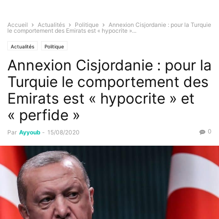
Accueil
Actualités
Politique
Annexion Cisjordanie : pour la Turquie
le comportement des Emirats est « hypocrite »...
Actualités
Politique
Annexion Cisjordanie : pour la
Turquie le comportement des
Emirats est « hypocrite » et
« perfide »
0
Par
Ayyoub
-
15/08/2020