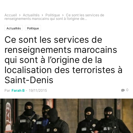
Accueil
Actualités
Politique
Ce sont les services de
renseignements marocains qui sont à l’origine de...
Actualités
Politique
Ce sont les services de
renseignements marocains
qui sont à l’origine de la
localisation des terroristes à
Saint-Denis
0
Par
Farah B
-
19/11/2015