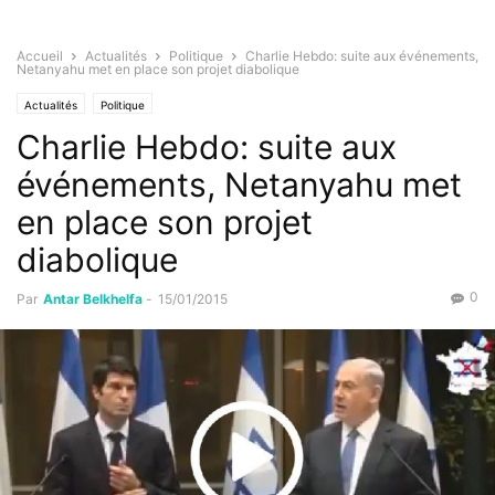
Accueil
Actualités
Politique
Charlie Hebdo: suite aux événements,
Netanyahu met en place son projet diabolique
Actualités
Politique
Charlie Hebdo: suite aux
événements, Netanyahu met
en place son projet
diabolique
0
Par
Antar Belkhelfa
-
15/01/2015