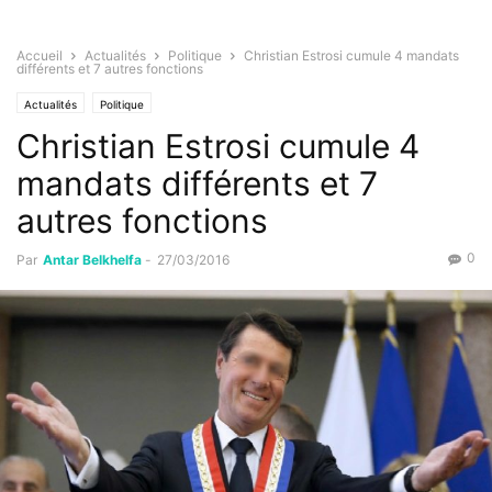
Accueil
Actualités
Politique
Christian Estrosi cumule 4 mandats
différents et 7 autres fonctions
Actualités
Politique
Christian Estrosi cumule 4
mandats différents et 7
autres fonctions
0
Par
Antar Belkhelfa
-
27/03/2016