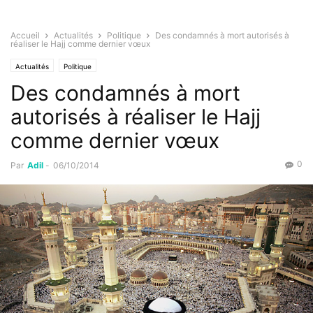
Accueil
Actualités
Politique
Des condamnés à mort autorisés à
réaliser le Hajj comme dernier vœux
Actualités
Politique
Des condamnés à mort
autorisés à réaliser le Hajj
comme dernier vœux
0
Par
Adil
-
06/10/2014