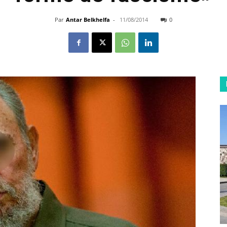
Par
Antar Belkhelfa
-
11/08/2014
0