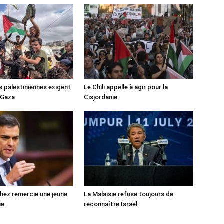
s palestiniennes exigent
Le Chili appelle à agir pour la
 Gaza
Cisjordanie
ez remercie une jeune
La Malaisie refuse toujours de
ne
reconnaître Israël