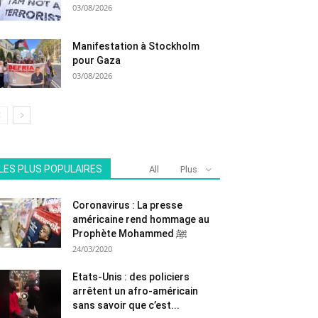
03/08/2026
Manifestation à Stockholm
pour Gaza
03/08/2026
LES PLUS POPULAIRES
All
Plus
Coronavirus : La presse
américaine rend hommage au
Prophète Mohammed ﷺ
24/03/2020
Etats-Unis : des policiers
arrêtent un afro-américain
sans savoir que c’est...