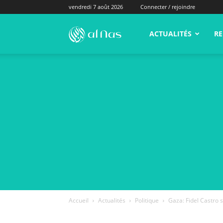
vendredi 7 août 2026
Connecter / rejoindre
alNas.fr
ACTUALITÉS
RE
Accueil
Actualités
Politique
Gaza: Fidel Castro 