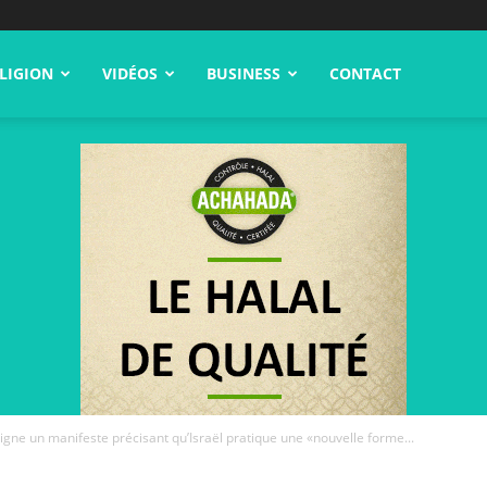
LIGION
VIDÉOS
BUSINESS
CONTACT
signe un manifeste précisant qu’Israël pratique une «nouvelle forme...