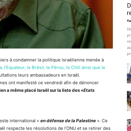
D
r
Ya
De
pr
re
au
pr
iers à condamner la politique israélienne menée à
, l’Equateur, le Brésil, le Pérou, le Chili ainsi que le
tations leurs ambassadeurs en Israël.
nes ont manifesté ce vendredi afin de dénoncer
vien a même placé Israël sur la liste des «
Etats
este international «
en défense de la Palestine
». Ce
aël respecte les résolutions de l’ONU et se retirer des