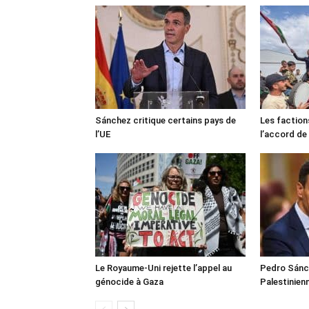
Sánchez critique certains pays de
Les faction
l’UE
l’accord de
Le Royaume-Uni rejette l’appel au
Pedro Sánch
génocide à Gaza
Palestinien