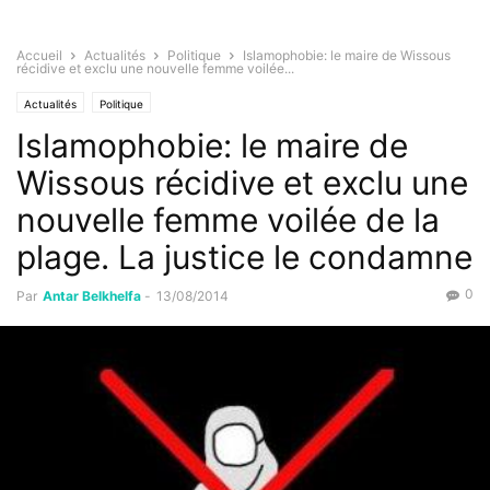
Accueil
Actualités
Politique
Islamophobie: le maire de Wissous
récidive et exclu une nouvelle femme voilée...
Actualités
Politique
Islamophobie: le maire de
Wissous récidive et exclu une
nouvelle femme voilée de la
plage. La justice le condamne
0
Par
Antar Belkhelfa
-
13/08/2014