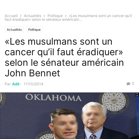
Accueil
Actualités
Politique
«Les musulmans sont un cancer qu’il
faut éradiquer» selon le sénateur américain...
Actualités
Politique
«Les musulmans sont un
cancer qu’il faut éradiquer»
selon le sénateur américain
John Bennet
0
Par
Adil
-
17/10/2014