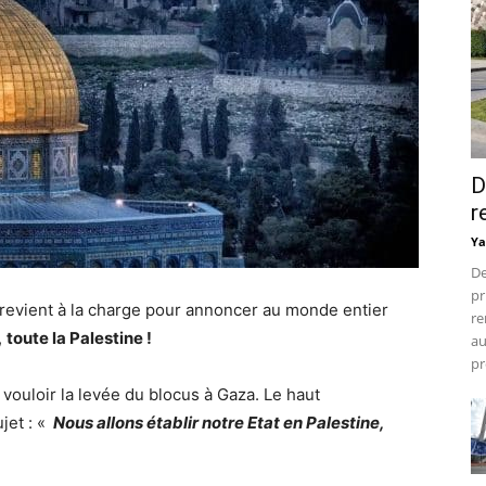
D
r
Ya
De
pr
l revient à la charge pour annoncer au monde entier
re
,
toute la Palestine !
au
pr
ouloir la levée du blocus à Gaza. Le haut
jet : «
Nous allons établir notre Etat en Palestine,