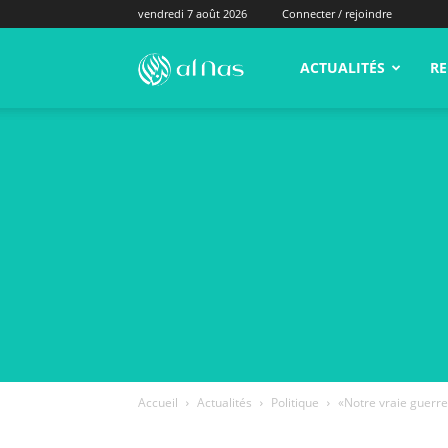
vendredi 7 août 2026
Connecter / rejoindre
alNas.fr
ACTUALITÉS
RE
Accueil
Actualités
Politique
«Notre vraie guerre