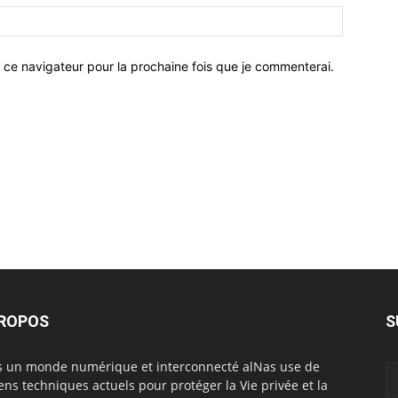
 ce navigateur pour la prochaine fois que je commenterai.
PROPOS
S
 un monde numérique et interconnecté alNas use de
ns techniques actuels pour protéger la Vie privée et la