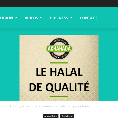
LIGION
VIDÉOS
BUSINESS
CONTACT
 vise à libérer Jérusalem», le Hamas souhaite récupérer toute...
Actualités
Politique