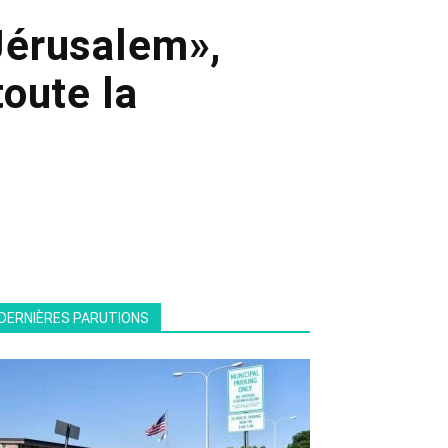
 Jérusalem»,
oute la
DERNIÈRES PARUTIONS