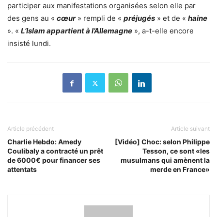
participer aux manifestations organisées selon elle par
des gens au «
cœur
» rempli de «
préjugés
» et de «
haine
». «
L’Islam appartient à l’Allemagne
», a-t-elle encore
insisté lundi.
Article précédent
Article suivant
Charlie Hebdo: Amedy
[Vidéo] Choc: selon Philippe
Coulibaly a contracté un prêt
Tesson, ce sont «les
de 6000€ pour financer ses
musulmans qui amènent la
attentats
merde en France»