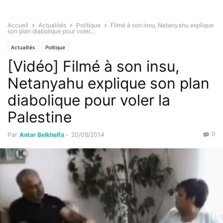
Accueil
Actualités
Politique
Filmé à son insu, Netanyahu explique
son plan diabolique pour voler...
Actualités
Politique
[Vidéo] Filmé à son insu,
Netanyahu explique son plan
diabolique pour voler la
Palestine
0
Par
Antar Belkhelfa
-
20/08/2014