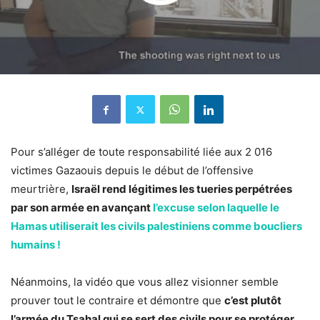
Pour s’alléger de toute responsabilité liée aux 2 016
victimes Gazaouis depuis le début de l’offensive
meurtrière,
Israël rend légitimes les tueries perpétrées
par son armée en avançant
l’excuse selon laquelle le
Hamas utiliserait les civils palestiniens comme boucliers
humains !
Néanmoins, la vidéo que vous allez visionner semble
prouver tout le contraire et démontre que
c’est plutôt
l’armée du Tsahal qui se sert des civils pour se protéger.