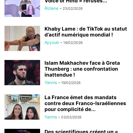
Voice of Hind » refuses...
Rizlene
-
23/02/2026
Khaby Lame : de TikTok au statut
d’actif numérique mondial !
Ayyoub
-
19/02/2026
Islam Makhachev face à Greta
Thunberg : une confrontation
inattendue !
Yannis
-
19/02/2026
La France émet des mandats
contre deux Franco-Israéliennes
pour complicité de...
Yannis
-
03/02/2026
Des scientifiques créent un «