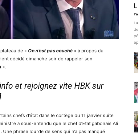
L
Ya
La
de
pé
ap
 plateau de «
On n’est pas couché
» à propos du
ment décidé dimanche soir de rappeler son
n
».
nfo et rejoignez vite HBK sur
]
rtains chefs d’état dans le cortège du 11 janvier suite
ministre a sous-entendu que le chef d’Etat gabonais Ali
». Une phrase lourde de sens qui n’a pas manqué