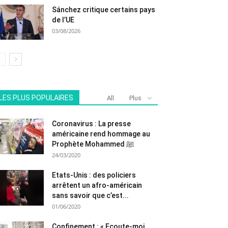
Sánchez critique certains pays
de l’UE
03/08/2026
LES PLUS POPULAIRES
All
Plus
Coronavirus : La presse
américaine rend hommage au
Prophète Mohammed ﷺ
24/03/2020
Etats-Unis : des policiers
arrêtent un afro-américain
sans savoir que c’est...
01/06/2020
Confinement : « Ecoute-moi