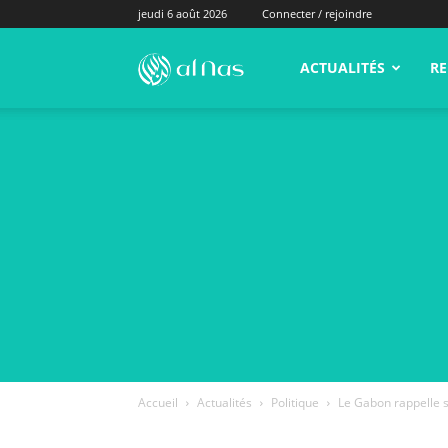
jeudi 6 août 2026
Connecter / rejoindre
alNas.fr
ACTUALITÉS
RE
Accueil
Actualités
Politique
Le Gabon rappelle 