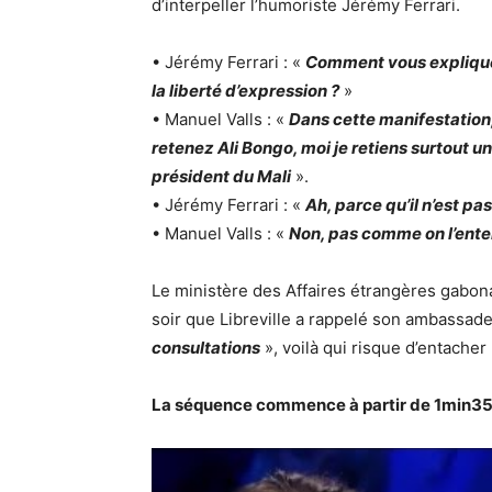
d’interpeller l’humoriste Jérémy Ferrari.
• Jérémy Ferrari : «
Comment vous expliquez
la liberté d’expression ?
»
• Manuel Valls : «
Dans cette manifestation,
retenez Ali Bongo, moi je retiens surtout un 
président du Mali
».
• Jérémy Ferrari : «
Ah, parce qu’il n’est pa
• Manuel Valls : «
Non, pas comme on l’ent
Le ministère des Affaires étrangères gab
soir que Libreville a rappelé son ambassa
consultations
», voilà qui risque d’entacher
La séquence commence à partir de 1min35