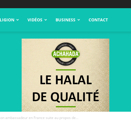
LIGION
VIDÉOS
BUSINESS
CONTACT
son ambassadeur en France suite au propos de...