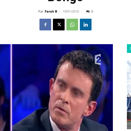
Par
Farah B
-
19/01/2016
0