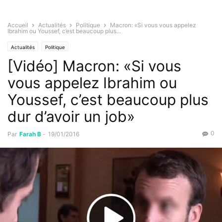
Accueil
Actualités
Politique
Macron: «Si vous vous appelez
Ibrahim ou Youssef, c’est beaucoup plus...
Actualités
Politique
[Vidéo] Macron: «Si vous
vous appelez Ibrahim ou
Youssef, c’est beaucoup plus
dur d’avoir un job»
0
Par
Farah B
-
19/01/2016