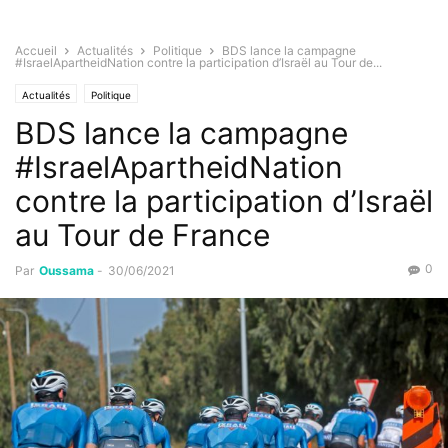
Accueil
Actualités
Politique
BDS lance la campagne
#IsraelApartheidNation contre la participation d’Israël au Tour de...
Actualités
Politique
BDS lance la campagne
#IsraelApartheidNation
contre la participation d’Israël
au Tour de France
0
Par
Oussama
-
30/06/2021