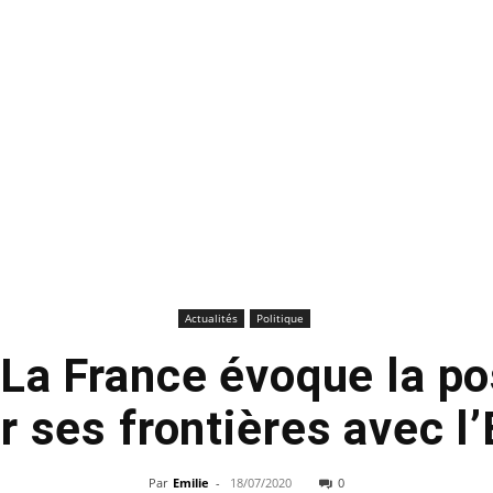
Actualités
Politique
 La France évoque la pos
r ses frontières avec l
Par
Emilie
-
18/07/2020
0