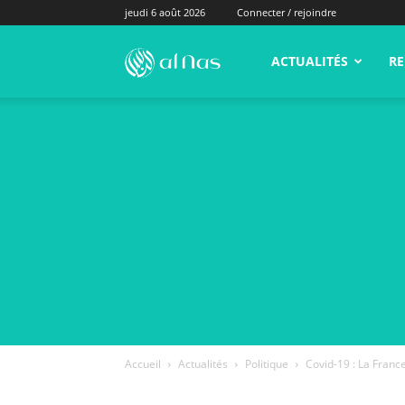
jeudi 6 août 2026
Connecter / rejoindre
alNas.fr
ACTUALITÉS
RE
Accueil
Actualités
Politique
Covid-19 : La France