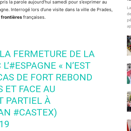
pris la parole aujourd’hui samedi pour s’exprimer au
La
gne. Interrogé lors d’une visite dans la ville de Prades,
de
s
frontières
françaises.
pé
ap
 LA FERMETURE DE LA
L’
#ESPAGNE
« N’EST
 CAS DE FORT REBOND
S
ET FACE AU
T
PARTIEL À
EAN
#CASTEX
)
19