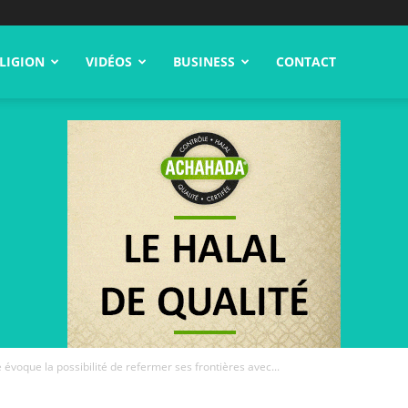
LIGION
VIDÉOS
BUSINESS
CONTACT
 évoque la possibilité de refermer ses frontières avec...