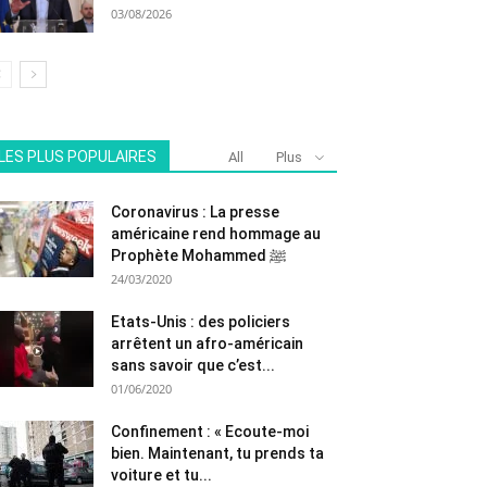
03/08/2026
LES PLUS POPULAIRES
All
Plus
Coronavirus : La presse
américaine rend hommage au
Prophète Mohammed ﷺ
24/03/2020
Etats-Unis : des policiers
arrêtent un afro-américain
sans savoir que c’est...
01/06/2020
Confinement : « Ecoute-moi
bien. Maintenant, tu prends ta
voiture et tu...