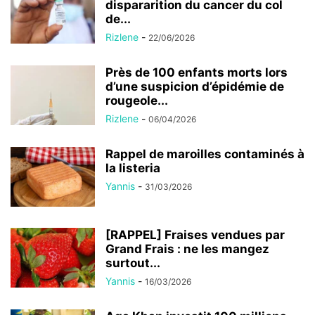
dispararition du cancer du col
de...
Rizlene
-
22/06/2026
Près de 100 enfants morts lors
d’une suspicion d’épidémie de
rougeole...
Rizlene
-
06/04/2026
Rappel de maroilles contaminés à
la listeria
Yannis
-
31/03/2026
[RAPPEL] Fraises vendues par
Grand Frais : ne les mangez
surtout...
Yannis
-
16/03/2026