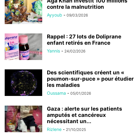
Aga Khan investit 100 millions
contre la malnutrition
Ayyoub
-
09/03/2026
Rappel : 27 lots de Doliprane
enfant retirés en France
Yannis
-
24/02/2026
Des scientifiques créent un «
poumon-sur-puce » pour étudier
les maladies
Oussama
-
05/01/2026
Gaza : alerte sur les patients
amputés et cancéreux
nécessitant un...
Rizlene
-
21/10/2025