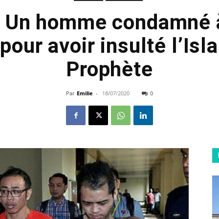
 : Un homme condamné à
pour avoir insulté l’Isl
Prophète
Par
Emilie
-
18/07/2020
0