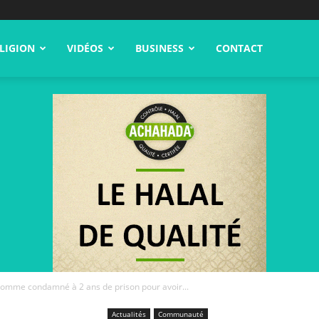
LIGION
VIDÉOS
BUSINESS
CONTACT
homme condamné à 2 ans de prison pour avoir...
Actualités
Communauté