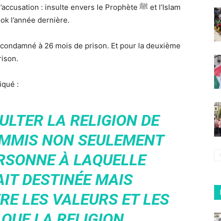
tion : insulte envers le Prophète ﷺ et l’Islam
ook l’année dernière.
 condamné à 26 mois de prison. Et pour la deuxième
rison.
iqué :
SULTER LA RELIGION DE
COMMIS NON SEULEMENT
RSONNE À LAQUELLE
AIT DESTINÉE MAIS
E LES VALEURS ET LES
QUE LA RELIGION