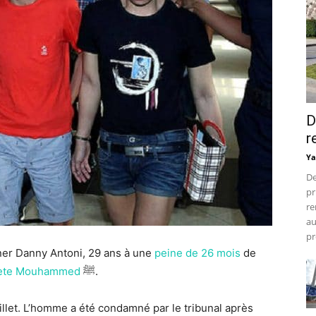
D
r
Ya
De
pr
re
au
pr
er Danny Antoni, 29 ans à une
peine de 26 mois
de
ète Mouhammed
ﷺ.
illet. L’homme a été condamné par le tribunal après