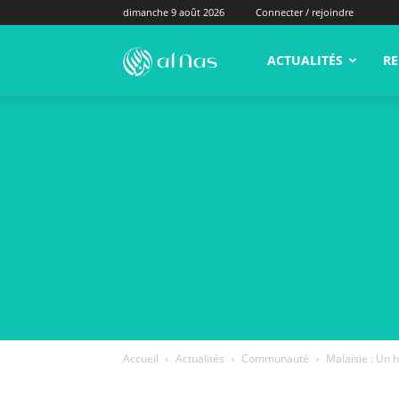
dimanche 9 août 2026
Connecter / rejoindre
alNas.fr
ACTUALITÉS
RE
Accueil
Actualités
Communauté
Malaisie : Un 