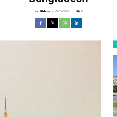
Par
Rizlene
-
06/04/2026
0