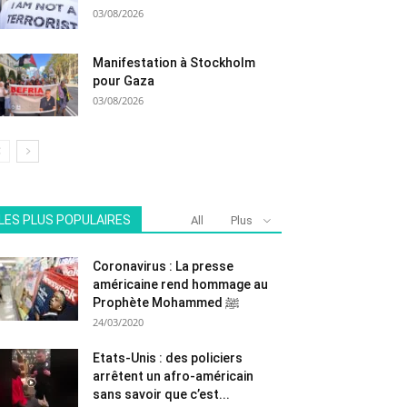
03/08/2026
Manifestation à Stockholm
pour Gaza
03/08/2026
LES PLUS POPULAIRES
All
Plus
Coronavirus : La presse
américaine rend hommage au
Prophète Mohammed ﷺ
24/03/2020
Etats-Unis : des policiers
arrêtent un afro-américain
sans savoir que c’est...