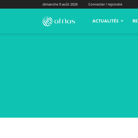
dimanche 9 août 2026
Connecter / rejoindre
alNas.fr
ACTUALITÉS
RE