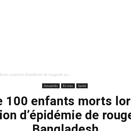
d’une suspicion d’épidémie de rougeole au...
Actualités
En vrac
Santé
e 100 enfants morts lor
ion d’épidémie de roug
Bangladesh