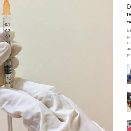
D
r
Ya
De
pr
re
au
pr