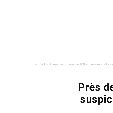
Accueil
Actualités
Près de 100 enfants morts lors 
Près d
suspic