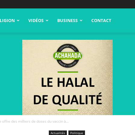
LIGION
VIDÉOS
BUSINESS
CONTACT
e offre des milliers de doses du vaccin à...
Actualités
Politique