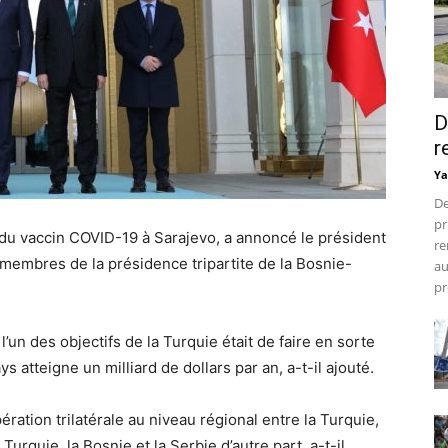
D
r
Ya
De
pr
 du vaccin COVID-19 à Sarajevo, a annoncé le président
re
membres de la présidence tripartite de la Bosnie-
au
pr
’un des objectifs de la Turquie était de faire en sorte
 atteigne un milliard de dollars par an, a-t-il ajouté.
ation trilatérale au niveau régional entre la Turquie,
 Turquie, la Bosnie et la Serbie d’autre part, a-t-il