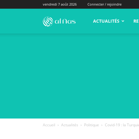
vendredi 7 août 2026
Connecter / rejoindre
alNas.fr
ACTUALITÉS
RE
Accueil
Actualités
Politique
Covid-19 : la Turqui