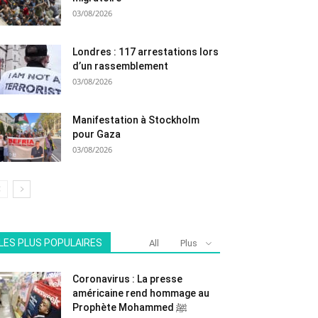
03/08/2026
Londres : 117 arrestations lors
d’un rassemblement
03/08/2026
Manifestation à Stockholm
pour Gaza
03/08/2026
LES PLUS POPULAIRES
All
Plus
Coronavirus : La presse
américaine rend hommage au
Prophète Mohammed ﷺ