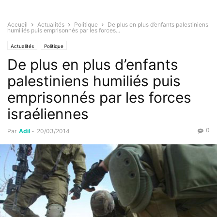
Accueil
Actualités
Politique
De plus en plus d’enfants palestiniens
humiliés puis emprisonnés par les forces...
Actualités
Politique
De plus en plus d’enfants
palestiniens humiliés puis
emprisonnés par les forces
israéliennes
0
Par
Adil
-
20/03/2014