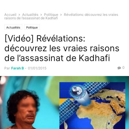
Accueil
Actualités
Politique
Révélations: découvrez les vraies
raisons de l’assassinat de Kadhafi
Actualités
Politique
[Vidéo] Révélations:
découvrez les vraies raisons
de l’assassinat de Kadhafi
0
Par
Farah B
-
01/01/2015