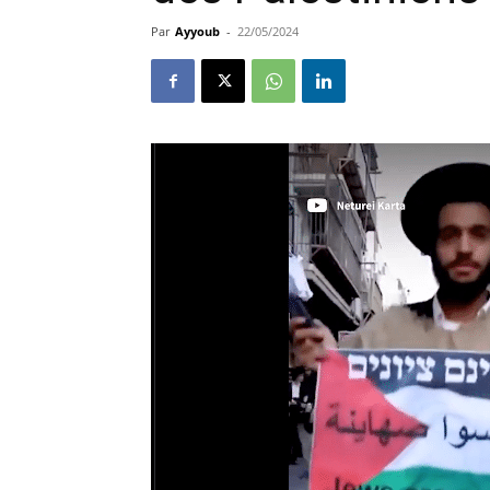
Par
Ayyoub
-
22/05/2024