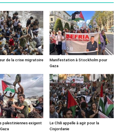
ur de la crise migratoire
Manifestation à Stockholm pour
Gaza
s palestiniennes exigent
Le Chili appelle à agir pour la
 Gaza
Cisjordanie