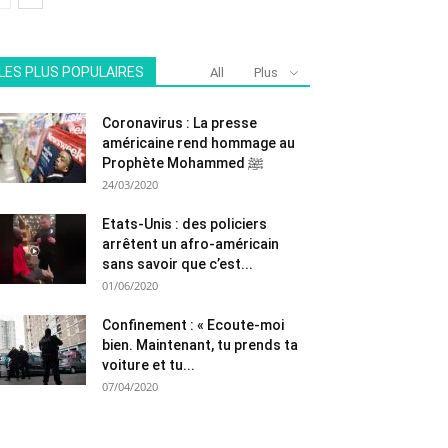
LES PLUS POPULAIRES
All
Plus
Coronavirus : La presse
américaine rend hommage au
Prophète Mohammed ﷺ
24/03/2020
Etats-Unis : des policiers
arrêtent un afro-américain
sans savoir que c’est...
01/06/2020
Confinement : « Ecoute-moi
bien. Maintenant, tu prends ta
voiture et tu...
07/04/2020