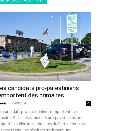
DERNIÈRES PARUTIONS
es candidats pro-palestiniens
emportent des primaires
nnis
-
06/08/2026
0
s candidats pro-palestiniens remportent des
imaires Plusieurs candidats pro-palestiniens ont
mporté les élections primaires du Parti démocrate
x États-Unis. Ces résultats traduisent une