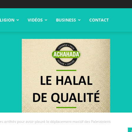
LIGION
VIDÉOS
BUSINESS
CONTACT
stes arrêtés pour avoir pleuré le déplacement massif des Palestiniens