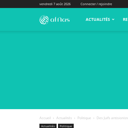
vendredi 7 août 2026
Connecter / rejoindre
alNas.fr
ACTUALITÉS
RE
Accueil
Actualités
Politique
Des Juifs antisioni
Actualités
Politique