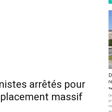
D
nistes arrêtés pour
r
Ya
déplacement massif
De
pr
re
au