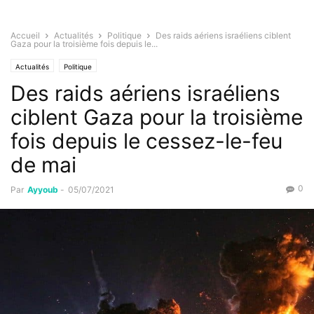
Accueil
Actualités
Politique
Des raids aériens israéliens ciblent
Gaza pour la troisième fois depuis le...
Actualités
Politique
Des raids aériens israéliens
ciblent Gaza pour la troisième
fois depuis le cessez-le-feu
de mai
0
Par
Ayyoub
-
05/07/2021