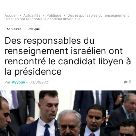
Accueil
Actualités
Politique
Des responsables du renseignement
israélien ont rencontré le candidat libyen à la...
Actualités
Politique
Des responsables du
renseignement israélien ont
rencontré le candidat libyen à
la présidence
0
Par
Ayyoub
-
03/09/2021