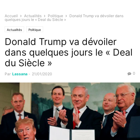
Accueil
Actualités
Politique
Donald Trump va dévoiler dans
quelques jours le « Deal du Siècle »
Actualités
Politique
Donald Trump va dévoiler
dans quelques jours le « Deal
du Siècle »
0
Par
Lassana
-
21/01/2020