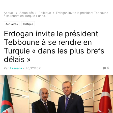
Accueil
Actualités
Politique
Erdogan invite le président Tebboune
à se rendre en Turquie « dans...
Actualités
Politique
Erdogan invite le président
Tebboune à se rendre en
Turquie « dans les plus brefs
délais »
0
Par
Lassana
-
20/12/2021