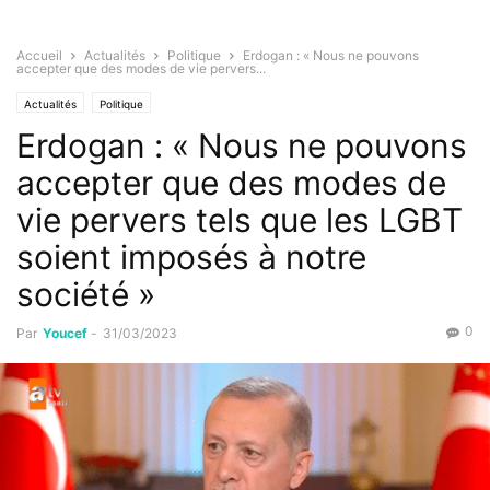
Accueil
Actualités
Politique
Erdogan : « Nous ne pouvons
accepter que des modes de vie pervers...
Actualités
Politique
Erdogan : « Nous ne pouvons
accepter que des modes de
vie pervers tels que les LGBT
soient imposés à notre
société »
0
Par
Youcef
-
31/03/2023