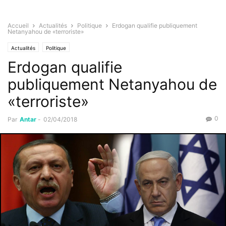
Accueil
Actualités
Politique
Erdogan qualifie publiquement
Netanyahou de «terroriste»
Actualités
Politique
Erdogan qualifie
publiquement Netanyahou de
«terroriste»
0
Par
Antar
-
02/04/2018